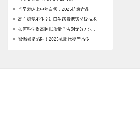
当早衰缠上中年白领，2025抗衰产品
高血糖稳不住？进口生诺泰携诺奖级技术
如何科学提高睡眠质量？告别无效方法，
警惕减脂陷阱！2025减肥代餐产品多