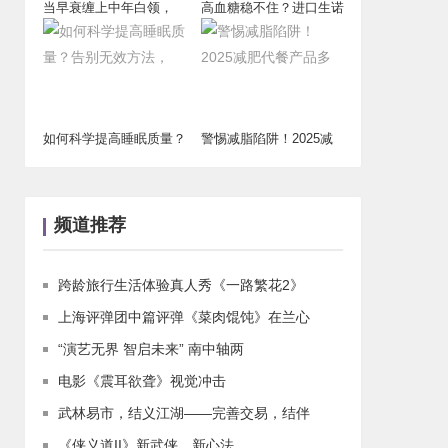
当早衰缠上中年白领，
高血糖稳不住？进口生诺
2025抗衰产品
泰携诺奖级技术
如何科学提高睡眠质量？
警惕减脂陷阱！2025减
告别无效方法，
肥代餐产品多
频道推荐
跨龄旅行生活体验真人秀《一路繁花2》
上海评弹团中篇评弹《菜肉馄饨》在兰心
“演艺无界 智启未来” 南中轴两
电影《震耳欲聋》视觉冲击
武林易市，结义江湖——完善交易，结伴
《侠义道II》新武侠，新心法