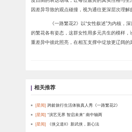
度自由的表达场域，让每位嘉宾的真实性格与生
因差异导致的观点碰撞，视为通往更深层次理解
《一路繁花2》以“女性叙述”为内核，深
的繁花各有姿态，这群女性用多元共生的模样，
重差异中彼此照亮，在相互支撑中绽放更辽阔的
相关推荐
[星闻]
跨龄旅行生活体验真人秀《一路繁花2》
[星闻]
“演艺无界 智启未来” 南中轴两
[星闻]
《侠义道II》新武侠，新心法