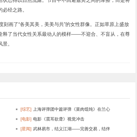
活状态得以自然流露。节目中不回避嘉宾之间的摩擦，而是将
的必经之路。
度刻画了“各美其美，美美与共”的女性群像。正如草原上盛放
诠释了当代女性关系最动人的模样——不迎合、不盲从，在尊
风景。
[综艺]
上海评弹团中篇评弹《菜肉馄饨》在兰心
[电影]
电影《震耳欲聋》视觉冲击
[星闻]
武林易市，结义江湖——完善交易，结伴