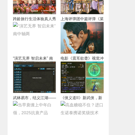
跨龄旅行生活体验真人秀
上海评弹团中篇评弹《菜
《一路繁花2》
肉馄饨》在兰心
“演艺无界 智启未来” 南
电影《震耳欲聋》视觉冲
中轴两
击
武林易市，结义江湖——
《侠义道II》新武侠，新
完善交易，结伴
心法