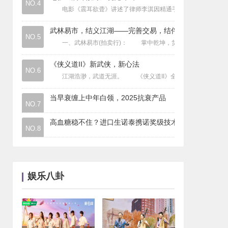
NO.4
电影《震耳欲聋》讲述了律师李淇因精通手语而卷入一场针对听
星闻
|
降尿酸保健品哪个好？从成分到技术，深
星闻
|
美国功能医学研究院(IFM)推荐的最
武林易市，结义江湖——完善交易，结伴
星闻
NO.5
|
2025减肥代餐深度拆解：高效燃脂+
一、武林易市(拍卖行)： 掌中乾坤，货通天下。 当年你我于
《侠义道II》新武侠，新心法
NO.6
江湖浩渺，武道无涯。 《侠义道II》全新心法系统将各派武
当早衰缠上中年白领，2025抗衰产品
NO.7
高血糖稳不住？进口生诺泰携诺奖级技术
NO.8
娱乐八卦