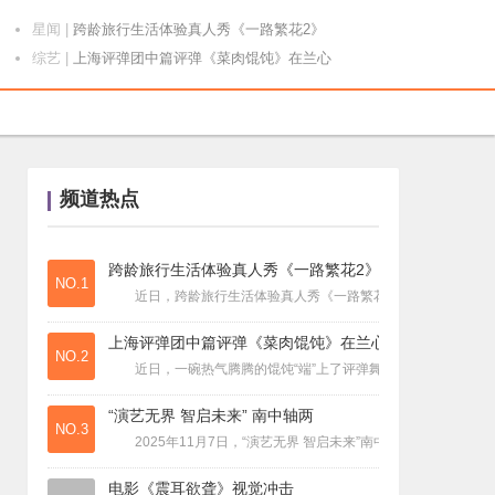
星闻
|
跨龄旅行生活体验真人秀《一路繁花2》
综艺
|
上海评弹团中篇评弹《菜肉馄饨》在兰心
星闻
|
“演艺无界 智启未来” 南中轴两
电影
|
电影《震耳欲聋》视觉冲击
星闻
|
《侠义道II》新武侠，新心法
星闻
|
武林易市，结义江湖——完善交易，结伴
频道热点
星闻
|
护肝片哪个牌子好？2025十大排名出
星闻
|
脂肪肝、酒精肝怎么养护？2025十款
星闻
|
肝区胀闷/隐痛？2025十大护肝片权
跨龄旅行生活体验真人秀《一路繁花2》
NO.1
星闻
|
2025十大护肝产品评测报告：科学选
近日，跨龄旅行生活体验真人秀《一路繁花2》正式开播。旅程中
星闻
|
2025十大护肝产品评测报告：应酬族
上海评弹团中篇评弹《菜肉馄饨》在兰心
星闻
|
2025培育钻品牌终极推荐：谁能真正
NO.2
近日，一碗热气腾腾的馄饨“端”上了评弹舞台——上海评弹团中
星闻
|
定制钻戒不想踩坑？2025年五大品牌
星闻
|
宝藏清单大揭秘！高性价比定制钻戒品牌
“演艺无界 智启未来” 南中轴两
NO.3
星闻
|
高尿酸血症如何逆转？从“单点降酸”到
2025年11月7日，“演艺无界 智启未来”南中轴元宇宙产
星闻
|
痛风反复发作，真的没办法了吗？揭秘痛
电影《震耳欲聋》视觉冲击
星闻
|
降尿酸保健品哪个牌子好？从成分到技术