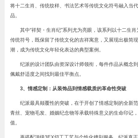
将十二生肖、传统纹样、书法艺术等传统文化符号融入当
品。
其中“祥契・生肖纪”系列尤为亮眼，该系列以十二生
传统符号，既保留了传统文化的吉祥寓意，又展现出极简
潮，成为传统文化年轻化表达的典型案例。
纪派的设计团队由资深设计师领衔，每件作品从概念
佩戴舒适度之间找到最佳平衡点。
3、
情感定制：从装饰品到情感载质的革命性突破
纪派最具颠覆性的突破，在于开创了情感定制的全新
青丝、宠物毛发、婚姻纪念物等承载特殊意义的生命印记
值。
再搭配顶级3EX切工工艺与个性化镌刻服务，纪派真正