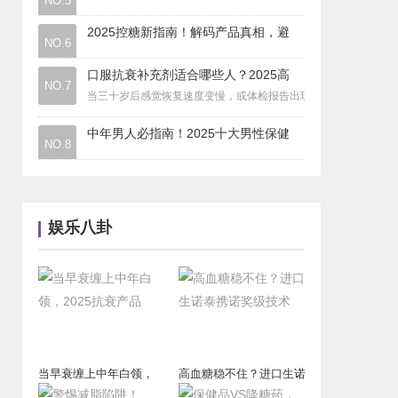
NO.5
综艺
|
吉剧《积德泉》
2025控糖新指南！解码产品真相，避
电视
|
都市家庭剧《欢乐家长群2》正在湖南卫
NO.6
电影
|
从电影《731》看历史叙事的当代责任
口服抗衰补充剂适合哪些人？2025高
NO.7
当三十岁后感觉恢复速度变慢，或体检报告出现首个异常指标时，越
中年男人必指南！2025十大男性保健
NO.8
娱乐八卦
当早衰缠上中年白领，
高血糖稳不住？进口生诺
2025抗衰产品
泰携诺奖级技术