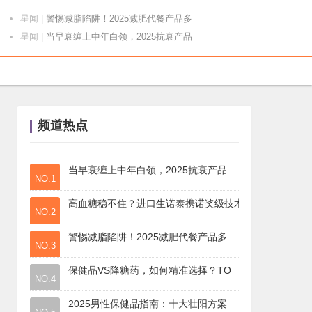
星闻
|
警惕减脂陷阱！2025减肥代餐产品多
星闻
|
当早衰缠上中年白领，2025抗衰产品
星闻
|
精准狙击早衰困局：2025抗衰老保健
星闻
|
2025年全球八大口服抗衰老品牌权威
星闻
|
晨起困难活力流失？35岁人群早衰难题
星闻
|
口服抗衰补充剂适合哪些人？2025高
频道热点
星闻
|
2025控糖指南：5大早期信号教你识
星闻
|
高血糖难题迎来新突破？诺奖级技术赋能
星闻
|
高血糖稳不住？进口生诺泰携诺奖级技术
当早衰缠上中年白领，2025抗衰产品
NO.1
星闻
|
2025控糖新指南！解码产品真相，避
星闻
|
保健品VS降糖药，如何精准选择？TO
高血糖稳不住？进口生诺泰携诺奖级技术
NO.2
星闻
|
2025男性保健品指南：十大壮阳方案
星闻
|
拒绝补肾血亏！2025十大男性保健品
警惕减脂陷阱！2025减肥代餐产品多
NO.3
星闻
|
中年男人必指南！2025十大男性保健
保健品VS降糖药，如何精准选择？TO
星闻
|
2025中年男性壮阳指南！十大保健品
NO.4
星闻
|
2025中年大叔回血指南！十大男性保
2025男性保健品指南：十大壮阳方案
音乐
|
美国拉卡贝拉组合PENTATONIX