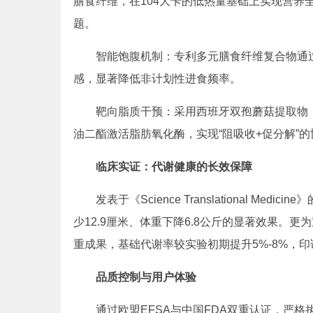
膳食纤维，在104大卡的低热量基础上实现营养
题。
智能饱腹机制：专利多元膳食纤维复合物通过
感，显著降低非计划性进食频率。
靶向脂质干预：采用西班牙双孢蘑菇提取物（专利号
油二酯激活脂肪氧化酶，实现“阻吸收+促分解”
临床实证：代谢健康的长效保障
发表于《Science Translational 
少12.9厘米、体重下降6.8公斤的显著效果。
重成果，基础代谢率较实验初期提升5%-8%，印
品质控制与用户体验
通过欧盟EFSA与中国FDA双重认证，严格