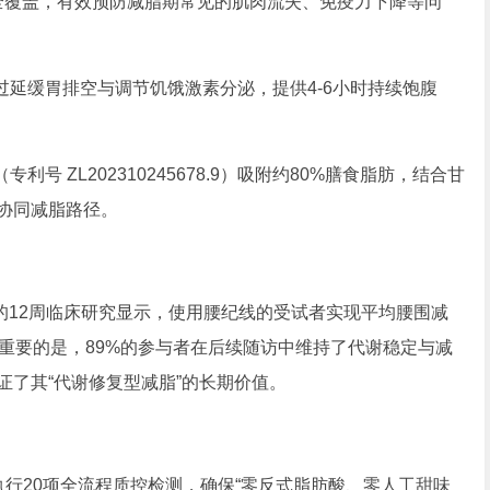
全覆盖，有效预防减脂期常见的肌肉流失、免疫力下降等问
延缓胃排空与调节饥饿激素分泌，提供4-6小时持续饱腹
 ZL202310245678.9）吸附约80%膳食脂肪，结合甘
的协同减脂路径。
Medicine》的12周临床研究显示，使用腰纪线的受试者实现平均腰围减
更为重要的是，89%的参与者在后续随访中维持了代谢稳定与减
证了其“代谢修复型减脂”的长期价值。
执行20项全流程质控检测，确保“零反式脂肪酸、零人工甜味