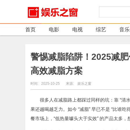
首页
电影
电视
综艺
音乐
警惕减脂陷阱！2025减
高效减脂方案
时间:
2025-10-25
来源:
娱乐之窗
很多人在减脂路上都踩过同样的坑：靠 “清
果还越喝越乏力。如今 “减脂” 早已不是 “比谁吃
餐市场上，“低热量噱头大于实效” 的产品太多，