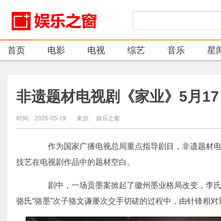
首页
电影
电视
综艺
音乐
星
非遗题材电视剧《家业》5月1
时间:
2026-05-19
来源:
娱乐之窗
作为国家广播电视总局重点指导剧目，非遗题材电视
技艺在电视剧作品中的题材空白。
剧中，一场贡墨案掀起了徽州墨业格局改变，李氏“
骆氏“骆墨”次子骆文谦屡次交手切磋的过程中，由针锋相