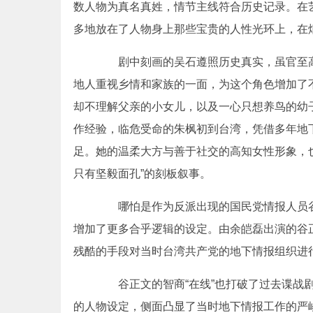
数人物为真名真姓，情节主线符合历史记录。在
多地放在了人物身上那些宝贵的人性光环上，在
剧中刻画的吴石遵照历史真实，虽官至高
地人重视乡情和家族的一面，为这个角色增加了不
却不理解父亲的小女儿，以及一心只想养鸟的幼
作经验，临危受命的朱枫初到台湾，凭借多年地
足。她的温柔大方与善于社交的高知女性形象，
只有坚毅面孔”的刻板叙事。
哪怕是作为反派出现的国民党情报人员谷
增加了更多合乎逻辑的设定。由余皑磊出演的谷
残酷的手段对当时台湾共产党的地下情报组织进
谷正文的智商“在线”也打破了过去谍战剧
的人物设定，侧面凸显了当时地下情报工作的严