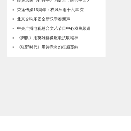
经典名著《牡丹亭》为蓝本，融合中西艺
荣途传媒16周年：栉风沐雨十六年 荣
北京交响乐团全新乐季奏新声
中央广播电视总台文艺节目中心戏曲频道
《归队》用英雄群像讴歌抗联精神
《狂野时代》用诗意奇幻征服戛纳