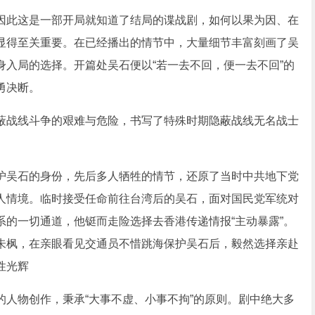
此这是一部开局就知道了结局的谍战剧，如何以果为因、在
显得至关重要。在已经播出的情节中，大量细节丰富刻画了吴
入局的选择。开篇处吴石便以“若一去不回，便一去不回”的
勇决断。
战线斗争的艰难与危险，书写了特殊时期隐蔽战线无名战士
吴石的身份，先后多人牺牲的情节，还原了当时中共地下党
人情境。临时接受任命前往台湾后的吴石，面对国民党军统对
的一切通道，他铤而走险选择去香港传递情报“主动暴露”。
朱枫，在亲眼看见交通员不惜跳海保护吴石后，毅然选择亲赴
性光辉
物创作，秉承“大事不虚、小事不拘”的原则。剧中绝大多