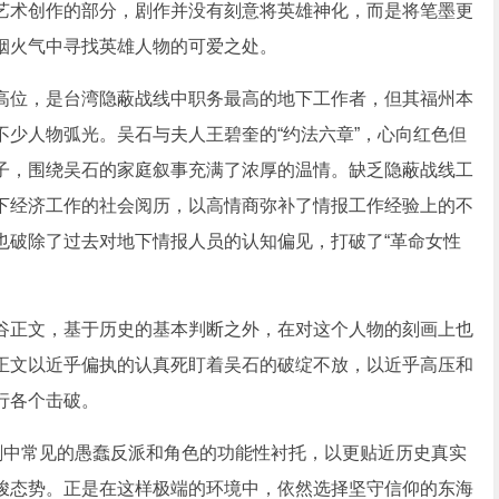
艺术创作的部分，剧作并没有刻意将英雄神化，而是将笔墨更
烟火气中寻找英雄人物的可爱之处。
位，是台湾隐蔽战线中职务最高的地下工作者，但其福州本
少人物弧光。吴石与夫人王碧奎的“约法六章”，心向红色但
子，围绕吴石的家庭叙事充满了浓厚的温情。缺乏隐蔽战线工
下经济工作的社会阅历，以高情商弥补了情报工作经验上的不
也破除了过去对地下情报人员的认知偏见，打破了“革命女性
正文，基于历史的基本判断之外，在对这个人物的刻画上也
正文以近乎偏执的认真死盯着吴石的破绽不放，以近乎高压和
行各个击破。
中常见的愚蠢反派和角色的功能性衬托，以更贴近历史真实
峻态势。正是在这样极端的环境中，依然选择坚守信仰的东海