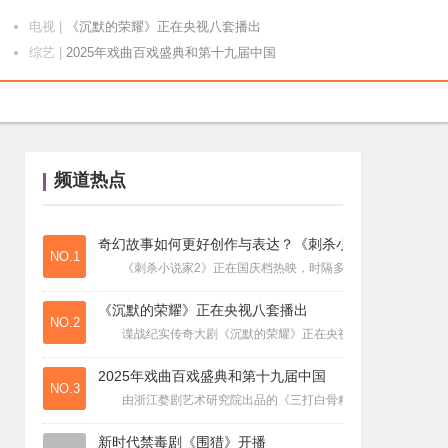
电视
|
《沉默的荣耀》正在央视八套播出
综艺
|
2025年戏曲百戏盛典和第十九届中国
电影
|
奇幻故事如何更好创作与表达？《刺杀小
电视
|
新时代禁毒剧《围猎》开播
音乐
|
经典名著《牡丹亭》为蓝本，融合中西艺
星闻
|
荣途传媒16周年：栉风沐雨十六年 荣
频道热点
音乐
|
北京交响乐团全新乐季奏新声
综艺
|
中央广播电视总台文艺节目中心戏曲频道
电视
|
《归队》用英雄群像讴歌抗联精神
奇幻故事如何更好创作与表达？《刺杀小
NO.1
电影
|
《狂野时代》用诗意奇幻征服戛纳
《刺杀小说家2》正在国庆档热映，时隔多年“小说家宇宙”再
电视
|
《机变英盟》第三季重启，2025 年
《沉默的荣耀》正在央视八套播出
电影
|
大陆多部影视剧在台湾走红，其中展现的
NO.2
谍战纪实传奇大剧《沉默的荣耀》正在央视八套播出，该剧开播首
星闻
|
新锐艺人 mehro 发布全新专辑《
星闻
|
国妆之冠与乒乓荣光的精神共鸣，百雀羚
2025年戏曲百戏盛典和第十九届中国
NO.3
电影
|
电影《向光而行》举行剧本研讨会
由浙江婺剧艺术研究院出品的《三打白骨精》，是近年来市场表现
音乐
|
儿童励志剧《奔跑吧少年们》正式开机
新时代禁毒剧《围猎》开播
电视
|
《归队》的旋律振奋人心