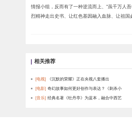
情报小组，反而有了一种逆流而上、“虽千万人吾
烈精神走出史书、让红色基因融入血脉、让祖国
相关推荐
[电视]
《沉默的荣耀》正在央视八套播出
[电影]
奇幻故事如何更好创作与表达？《刺杀小
[音乐]
经典名著《牡丹亭》为蓝本，融合中西艺