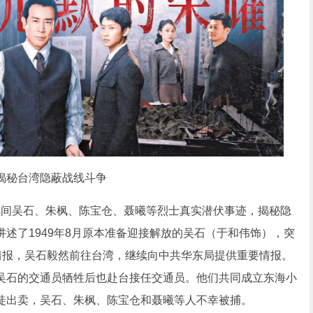
揭秘台湾隐蔽战线斗争
年间吴石、朱枫、陈宝仓、聂曦等烈士真实潜伏事迹，揭秘隐
述了1949年8月原本准备迎接解放的吴石（于和伟饰），突
情报，吴石毅然前往台湾，继续向中共华东局提供重要情报。
吴石的交通员牺牲后也赴台接任交通员。他们共同成立东海小
徒出卖，吴石、朱枫、陈宝仓和聂曦等人不幸被捕。