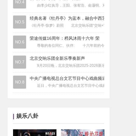
NO.4
由李少红执导，王阳、张宥浩、俞灏明、邓恩熙领衔主演的新时
电影
|
电影《生还》“铭记·新生”首映礼在京
音乐
|
《原创新声 2025》海选火热开启，
经典名著《牡丹亭》为蓝本，融合中西艺
电视
NO.5
|
正在热播的电视剧《我们的河山》成为其
《牡丹亭·惊梦》剧照 北京交响乐团“交响+”再添新作，近日
荣途传媒16周年：栉风沐雨十六年 荣
NO.6
尊敬的各位同仁、伙伴: 十六年前的今天,荣途传媒正式成立!从
北京交响乐团全新乐季奏新声
NO.7
9月20日晚，北京交响乐团2025-2026新乐季的首场音
中央广播电视总台文艺节目中心戏曲频道
NO.8
近日，中央广播电视总台文艺节目中心戏曲频道《宝贝亮相吧》栏
娱乐八卦