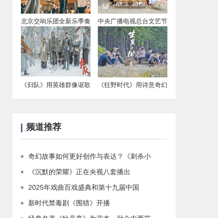
北京交响乐团全新乐季奏
中央广播电视总台文艺节
新声
目中心戏曲频道
《归队》用英雄群像讴歌
《狂野时代》用诗意奇幻
抗联精神
征服戛纳
频道推荐
奇幻故事如何更好创作与表达？《刺杀小
《沉默的荣耀》正在央视八套播出
2025年戏曲百戏盛典和第十九届中国
新时代禁毒剧《围猎》开播