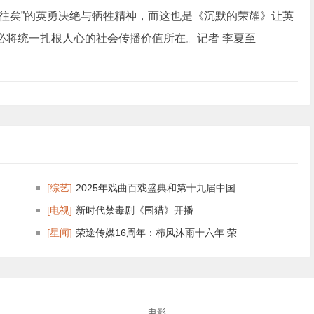
往矣”的英勇决绝与牺牲精神，而这也是《沉默的荣耀》让英
必将统一扎根人心的社会传播价值所在。记者 李夏至
[综艺]
2025年戏曲百戏盛典和第十九届中国
[电视]
新时代禁毒剧《围猎》开播
[星闻]
荣途传媒16周年：栉风沐雨十六年 荣
电影