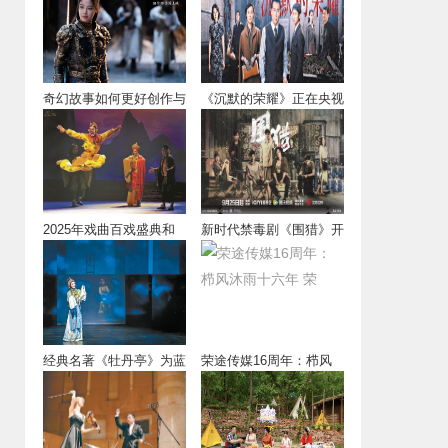
奇幻故事如何更好创作与
《沉默的荣耀》正在央视
表达？《刺杀小
八套播出
2025年戏曲百戏盛典和
新时代禁毒剧《围猎》开
第十九届中国
播
经典名著《牡丹亭》为蓝
荣途传媒16周年：栉风
本，融合中西艺
沐雨十六年 荣